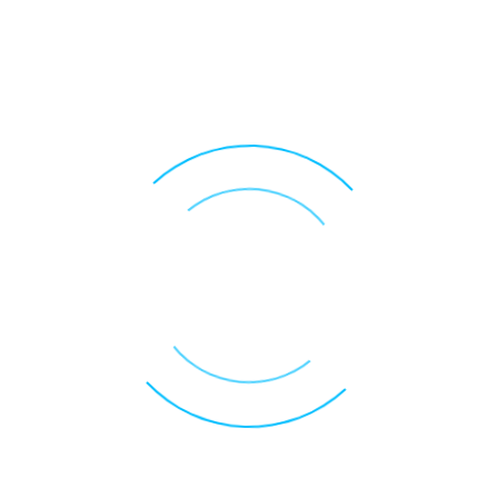
Juli 20, 2026
637
Unser WM-Tippspiel ist beendet - Hier
die Qualifizierten
Ein neues Wahrzeichen für die Homert
– Gipfelkreuz wird feierlich eingeweiht
Juli 12, 2026
1270
Ein neues Wahrzeichen für die Homert –
Gipfelkreuz wird feierlich eingeweiht
🔍
Müllabfuhr
←
→
Ort:
Salwey