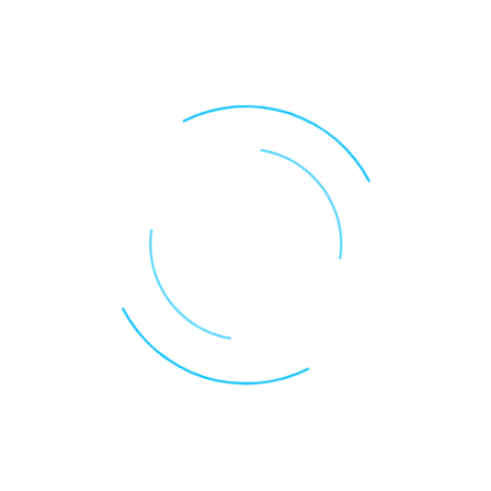
hließlich Inhaber des Salwey Kalenders 2026
.
wonnen – Hauptsache, er gehört euch.
27
erscheint hier ein Formular.
acheinander eintragen und abschicken.
ch oben eine Kalendernummer (graue Kartonseite) 
det euch:
Diese E-Mail-Adresse ist vor Spambots