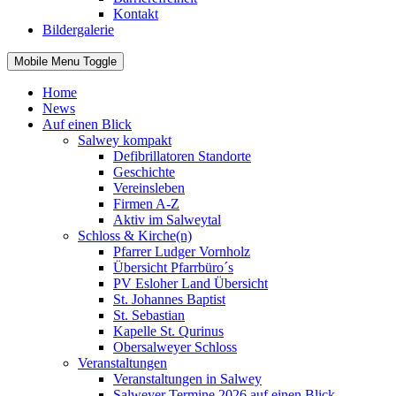
Kontakt
Bildergalerie
Mobile Menu Toggle
Home
News
Auf einen Blick
Salwey kompakt
Defibrillatoren Standorte
Geschichte
Vereinsleben
Firmen A-Z
Aktiv im Salweytal
Schloss & Kirche(n)
Pfarrer Ludger Vornholz
Übersicht Pfarrbüro´s
PV Esloher Land Übersicht
St. Johannes Baptist
St. Sebastian
Kapelle St. Qurinus
Obersalweyer Schloss
Veranstaltungen
Veranstaltungen in Salwey
Salweyer Termine 2026 auf einen Blick