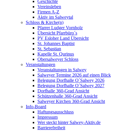
Geschichte
Vereinsleben
Firmen A-Z
Aktiv im Salweytal
Schloss & Kirche(n)
Pfarrer Ludger Vornholz
Übersicht Pfarrbüro´s
PV Esloher Land Übersicht
St. Johannes Baptist
St. Sebastian
Kapelle St. Qurinus
Obersalweyer Schloss
Veranstaltungen
Veranstaltungen in Salwey
Salweyer Termine 2026 auf einen Blick
Belegung Dorfhalle O´Salwey 2026
Belegung Dorfhalle O´Salwey 2027
Dorfhalle 360-Grad Ansicht
Schützenhalle 360-Grad Ansicht
Salweyer Kirchen 360-Grad Ansicht
Info-Board
Haftungsausschluss
Impressum
Wer steckt hinter Salwey-Aktiv.de
Barrierefreiheit