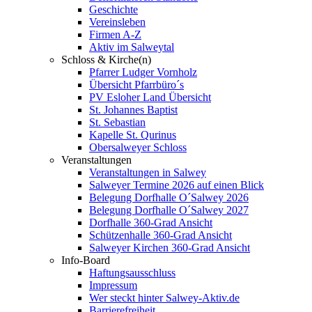
Geschichte
Vereinsleben
Firmen A-Z
Aktiv im Salweytal
Schloss & Kirche(n)
Pfarrer Ludger Vornholz
Übersicht Pfarrbüro´s
PV Esloher Land Übersicht
St. Johannes Baptist
St. Sebastian
Kapelle St. Qurinus
Obersalweyer Schloss
Veranstaltungen
Veranstaltungen in Salwey
Salweyer Termine 2026 auf einen Blick
Belegung Dorfhalle O´Salwey 2026
Belegung Dorfhalle O´Salwey 2027
Dorfhalle 360-Grad Ansicht
Schützenhalle 360-Grad Ansicht
Salweyer Kirchen 360-Grad Ansicht
Info-Board
Haftungsausschluss
Impressum
Wer steckt hinter Salwey-Aktiv.de
Barrierefreiheit