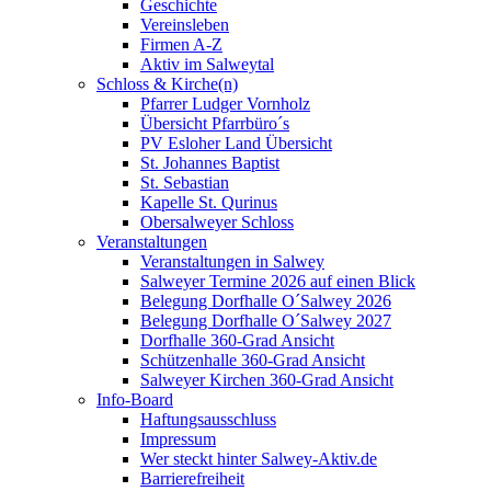
Geschichte
Vereinsleben
Firmen A-Z
Aktiv im Salweytal
Schloss & Kirche(n)
Pfarrer Ludger Vornholz
Übersicht Pfarrbüro´s
PV Esloher Land Übersicht
St. Johannes Baptist
St. Sebastian
Kapelle St. Qurinus
Obersalweyer Schloss
Veranstaltungen
Veranstaltungen in Salwey
Salweyer Termine 2026 auf einen Blick
Belegung Dorfhalle O´Salwey 2026
Belegung Dorfhalle O´Salwey 2027
Dorfhalle 360-Grad Ansicht
Schützenhalle 360-Grad Ansicht
Salweyer Kirchen 360-Grad Ansicht
Info-Board
Haftungsausschluss
Impressum
Wer steckt hinter Salwey-Aktiv.de
Barrierefreiheit