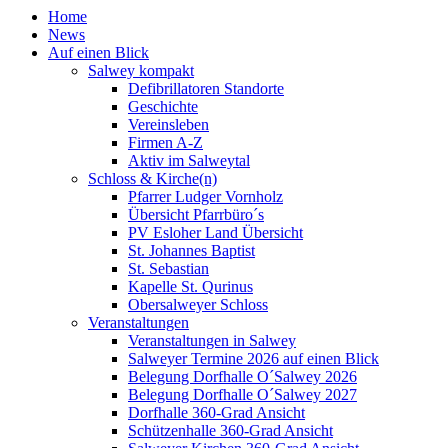
Home
News
Auf einen Blick
Salwey kompakt
Defibrillatoren Standorte
Geschichte
Vereinsleben
Firmen A-Z
Aktiv im Salweytal
Schloss & Kirche(n)
Pfarrer Ludger Vornholz
Übersicht Pfarrbüro´s
PV Esloher Land Übersicht
St. Johannes Baptist
St. Sebastian
Kapelle St. Qurinus
Obersalweyer Schloss
Veranstaltungen
Veranstaltungen in Salwey
Salweyer Termine 2026 auf einen Blick
Belegung Dorfhalle O´Salwey 2026
Belegung Dorfhalle O´Salwey 2027
Dorfhalle 360-Grad Ansicht
Schützenhalle 360-Grad Ansicht