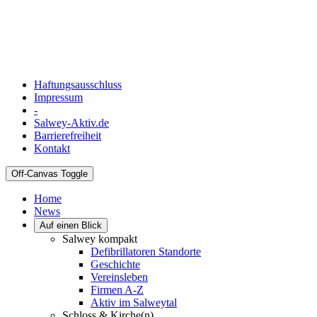
Haftungsausschluss
Impressum
-
Salwey-Aktiv.de
Barrierefreiheit
Kontakt
Off-Canvas Toggle
Home
News
Auf einen Blick
Salwey kompakt
Defibrillatoren Standorte
Geschichte
Vereinsleben
Firmen A-Z
Aktiv im Salweytal
Schloss & Kirche(n)