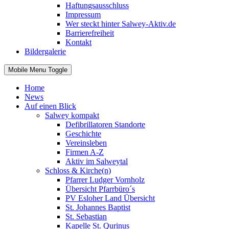
Haftungsausschluss
Impressum
Wer steckt hinter Salwey-Aktiv.de
Barrierefreiheit
Kontakt
Bildergalerie
Mobile Menu Toggle
Home
News
Auf einen Blick
Salwey kompakt
Defibrillatoren Standorte
Geschichte
Vereinsleben
Firmen A-Z
Aktiv im Salweytal
Schloss & Kirche(n)
Pfarrer Ludger Vornholz
Übersicht Pfarrbüro´s
PV Esloher Land Übersicht
St. Johannes Baptist
St. Sebastian
Kapelle St. Qurinus