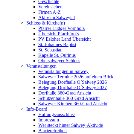
Geschichte
Vereinsleben
Firmen A-Z
Aktiv im Salweytal
Schloss & Kirche(n)
Pfarrer Ludger Vornholz
Übersicht Pfarrbüro´s
PV Esloher Land Übersicht
St. Johannes Baptist
St. Sebastian
Kapelle St. Qurinus
Obersalweyer Schloss
Veranstaltungen
Veranstaltungen in Salwey
Salweyer Termine 2026 auf einen Blick
Belegung Dorfhalle O´Salwey 2026
Belegung Dorfhalle O´Salwey 2027
Dorfhalle 360-Grad Ansicht
Schützenhalle 360-Grad Ansicht
Salweyer Kirchen 360-Grad Ansicht
Info-Board
Haftungsausschluss
Impressum
Wer steckt hinter Salwey-Aktiv.de
Barrierefreiheit